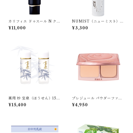
カリフィエ ドゥスール N クリ
NUMIST（ニューミスト）
ーミィファンデーション＜リ
〈保湿ミスト化粧水〉
¥11,000
¥3,300
クイドファンデーション＞
薬用 妙 宝泉（ほうせん）150
プレジュール パウダーファン
mL×2本入り【数量限定】
デーション [レフィル]
¥15,400
¥4,950