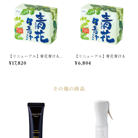
【リニューアル】青花青汁A 3
【リニューアル】青花青汁A
箱入り
¥17,820
¥6,804
その他の商品