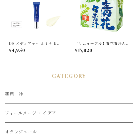
DR メディアック ルミナ UV
【リニューアル】青花青汁A 3
ミルク〈薬用シワ改善美白乳
箱入り
¥4,950
¥17,820
液〉 40mL 医薬部外品 SP
F50+[PA++++]
CATEGORY
薬用 妙
フィールメージュ イデア
オランジェール