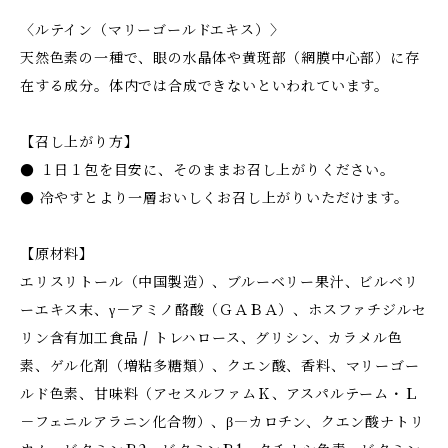
〈ルテイン（マリーゴールドエキス）〉
天然色素の一種で、眼の水晶体や黄斑部（網膜中心部）に存
在する成分。体内では合成できないといわれています。
【召し上がり方】
● １日１包を目安に、そのままお召し上がりください。
● 冷やすとより一層おいしくお召し上がりいただけます。
【原材料】
エリスリトール（中国製造）、ブルーベリー果汁、ビルベリ
ーエキス末、γ－アミノ酪酸（ＧＡＢＡ）、ホスファチジルセ
リン含有加工食品 / トレハロース、グリシン、カラメル色
素、ゲル化剤（増粘多糖類）、クエン酸、香料、マリーゴー
ルド色素、甘味料（アセスルファムＫ、アスパルテーム・Ｌ
－フェニルアラニン化合物）、β―カロチン、クエン酸ナトリ