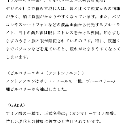
【ブルーベリー果汁、ビルベリーエキス末含有食品】
デジタル社会で暮らす現代人は、昔と比べて視覚からの情報
が多く、脳に負担がかかりやすくなっています。また、パソ
コンやスマートフォンなどの液晶画面から発光するブルーラ
イト、日中の紫外線は眼にストレスをかける要因。知らずし
らずのうちに脳と眼が酷使されているのです。特に、夜遅く
までパソコンなどを見ていると、疲れがたまりやすくなって
しまいます。
〈ビルベリーエキス（アントシアニン）〉
アントシアニンはポリフェノールの一種。ブルーベリーの一
種ビルベリーから抽出しました。
〈GABA〉
アミノ酸の一種で、正式名称はγ（ガンマ）ーアミノ酪酸。
忙しい現代人の健康に役立つと注目されています。