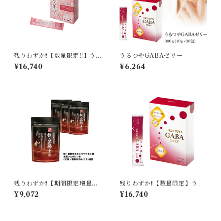
残りわずか❗️【数量限定‼️】う
うるつやGABAゼリー
るつや美人 ４箱セット
¥16,740
¥6,264
残りわずか❗️【期間限定増量
残りわずか❗️【数量限定】うる
中‼️】 新・黒酢もろみ 〈米
つやGABAゼリー 3箱セット
¥9,072
¥16,740
酢・にんにく加工食品〉4パッ
クセット