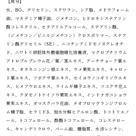
【成分】
水、BG、グリセリン、スクワラン、シア脂、メドウフォーム
油、マカデミア種子油、ジメチコン、ヒドロキシステアリン
酸コレステリル、セテアリルアルコール、ステアリン酸、
（ジメチコン／ビニルジメチコン）クロスポリマー、ステア
リン酸グリセリル（SE）、ニコチンアミドモノヌクレオチ
ド、ニワトリ卵胚体外膜細胞順化培養液、マクロプチリウム
アトロプルプレウム花／葉／茎エキス、アーチチョーク葉エ
キス、オタネニンジン根エキス、ウメ果実エキス、キャロッ
ト葉エキス、ツボクサ葉エキス、セイヨウノコギリソウエキ
ス、ヒメフウロエキス、ライムギ種子エキス、ツユクサ花エ
キス、クダモノトケイソウ果実エキス、インドナガコショウ
果実エキス、ダマスクバラ花油、テオブロマグランジフロル
ム種子脂、セラミド3、加水分解ヒアルロン酸、トコトリエノ
ール、トコフェロール、酢酸トコフェロール、コレステロー
ル、キャンデリラロウ、パーム油、糖脂質、水添レシチン、