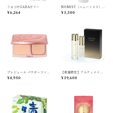
うるつやGABAゼリー
NUMIST（ニューミスト）
〈保湿ミスト化粧水〉
¥6,264
¥3,300
プレジュール パウダーファン
【数量限定】アルティメイト
デーション [レフィル]
LIMITED SET R
¥4,950
¥39,600