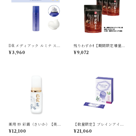
DR メディアック ルミナ スパ
残りわずか❗️【期間限定増量
ークリングウォッシュ 〈薬用
中‼️】 新・黒酢もろみ 〈米
¥3,960
¥9,072
クリア炭酸※洗顔〉 医薬部外
酢・にんにく加工食品〉4パッ
品 180g ※炭酸ガス（噴射
クセット
剤）
薬用 妙 彩霞（さいか）【美容
【数量限定】ブレインアイク
液】
リア 3箱入り
¥12,100
¥21,060