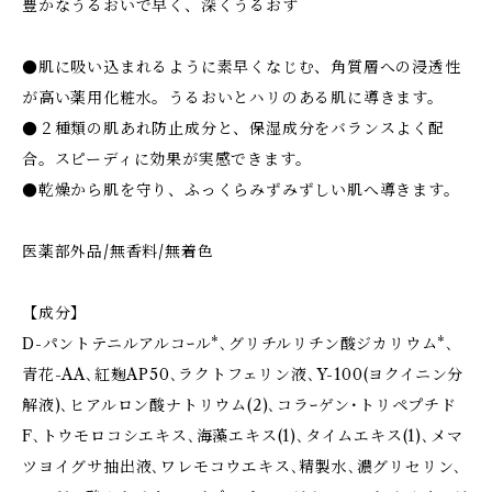
豊かなうるおいで早く、深くうるおす
●肌に吸い込まれるように素早くなじむ、角質層への浸透性
が高い薬用化粧水。うるおいとハリのある肌に導きます。
●２種類の肌あれ防止成分と、保湿成分をバランスよく配
合。スピーディに効果が実感できます。
●乾燥から肌を守り、ふっくらみずみずしい肌へ導きます。
医薬部外品/無香料/無着色
【成分】
D-パントテニルアルコｰル*､グリチルリチン酸ジカリウム*､
青花-AA､紅麹AP50､ラクトフェリン液､Y-100(ヨクイニン分
解液)､ヒアルロン酸ナトリウム(2)､コラｰゲン･トリペプチド
F､トウモロコシエキス､海藻エキス(1)､タイムエキス(1)､メマ
ツヨイグサ抽出液､ワレモコウエキス､精製水､濃グリセリン､