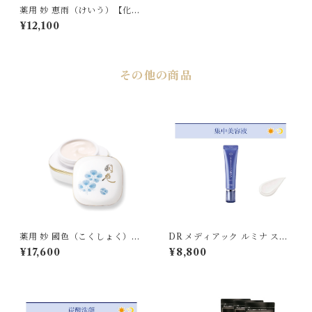
薬用 妙 恵雨（けいう）【化粧
水】
¥12,100
その他の商品
薬用 妙 國色（こくしょく）
DR メディアック ルミナ スポ
【保湿クリーム】
ッツ〈薬用シワ改善美白集中
¥17,600
¥8,800
美容液〉 医薬部外品