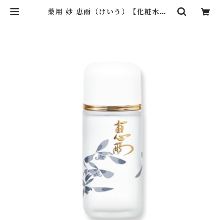
薬用 妙 恵雨（けいう）【化粧水】 |
OppenBishop