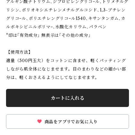
アルギン酸ナトリウム､ジプロピレングリコｰル､トリメチルグ
リシン､ポリオキシエチレンメチルグルコシド､1,3-ブチレン
グリコｰル､ポリエチレングリコｰル1540､キサンタンガム､カ
ルボキシビニルポリマｰ､水酸化カリウム､パラベン
*印は｢有効成分｣ 無表示は｢その他の成分｣
【使用方法】
適量（500円玉大）をコットンに含ませ、軽くパッティング
しながら肌全体になじませます。目のまわりなどの細かい部
分は、軽くおさえるようにしてなじませます。
カートに入れる
商品をアプリでお気に入り