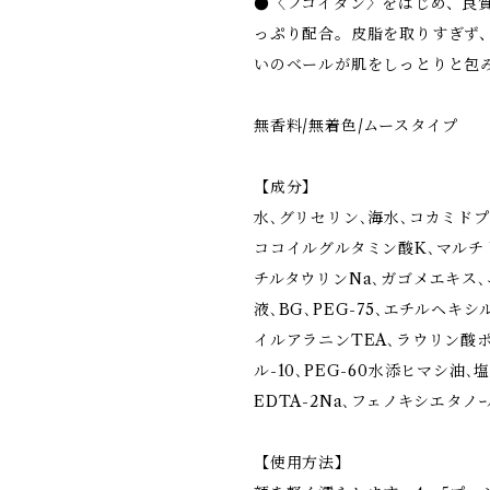
●〈フコイダン〉をはじめ、良
っぷり配合。皮脂を取りすぎず
いのベールが肌をしっとりと包
無香料/無着色/ムースタイプ
【成分】
水､グリセリン､海水､コカミド
ココイルグルタミン酸K､マルチ
チルタウリンNa､ガゴメエキス
液､BG､PEG-75､エチルヘキ
イルアラニンTEA､ラウリン酸
ル-10､PEG-60水添ヒマシ油､塩
EDTA-2Na､フェノキシエタノ
【使用方法】