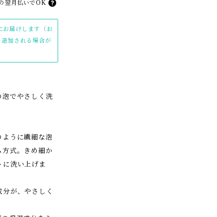
の
翌月払いでOK
)にお届けします（お
日追加される場合が
の泡でやさしく洗
のように繊細な泡
ム方式。きめ細か
トに洗い上げま
成分が、やさしく