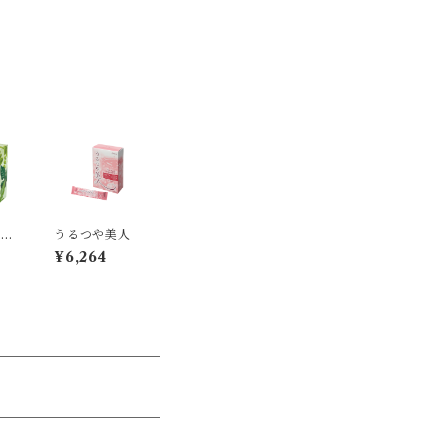
ア
うるつや美人
A
¥6,264