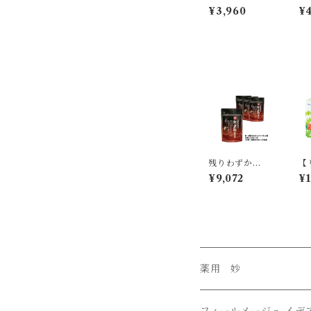
ア クレンジング
ア
¥3,960
¥4
ミルキー
ー
残りわずか
【
❗️【期間限定増
ル
¥9,072
¥1
量中‼️】 新・黒
3
酢もろみ 〈米
酢・にんにく加
工食品〉4パッ
クセット
薬用 妙