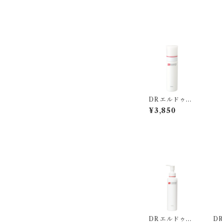
DR エルドゥシ
ア ムースウォッ
¥3,850
シュ
DR エルドゥシ
D