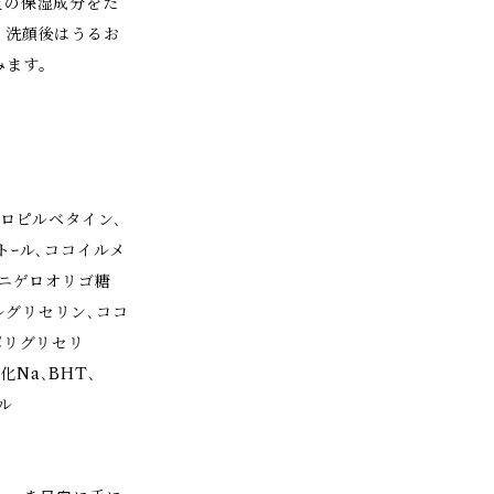
質の保湿成分をた
、洗顔後はうるお
みます。
プロピルベタイン､
トｰル､ココイルメ
､ニゲロオリゴ糖
シルグリセリン､ココ
ポリグリセリ
化Na､BHT､
ｰル