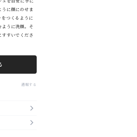
シュを目安に手に
ように顔にのせま
ンをつくるように
むように洗顔。そ
にすすいでくださ
る
通報する