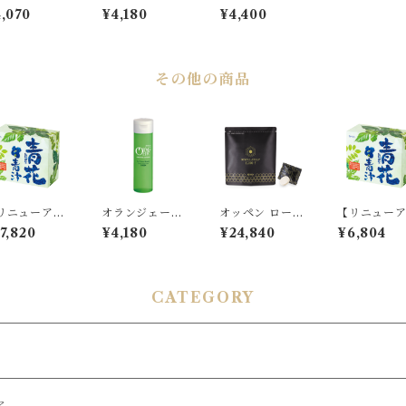
 ジェリーウォ
ア モイストエマ
ア クリーミーモ
,070
¥4,180
¥4,400
ター
ルジョン
イスチャライザ
ー
その他の商品
リニューア
オランジェール
オッペン ローヤ
【リニュー
】青花青汁A
エッセンスロー
ルゼリー 1200
ル】青花青汁
7,820
¥4,180
¥24,840
¥6,804
箱入り
ション
f 3袋入り
CATEGORY