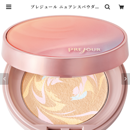
プレジュール ニュアンスパウダー
[レフィル(パフ付)] | OppenBisho
p