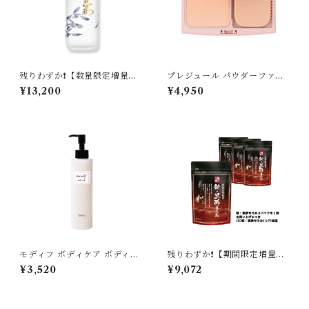
残りわずか❗️【数量限定増量ボ
プレジュール パウダーファン
トル】薬用 妙 恵雨（けいう）
デーション [レフィル]
¥13,200
¥4,950
【化粧水】
モディフ ボディケア ボディミ
残りわずか❗️【期間限定増量
ルク
中‼️】 新・黒酢もろみ 〈米
¥3,520
¥9,072
酢・にんにく加工食品〉4パッ
クセット