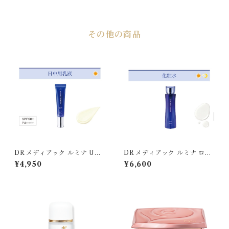
その他の商品
DR メディアック ルミナ UV
DR メディアック ルミナ ロー
ミルク〈薬用シワ改善美白乳
ション〈薬用シワ改善美白化
¥4,950
¥6,600
液〉 40mL 医薬部外品 SP
粧水〉150mL 医薬部外品
F50+[PA++++]