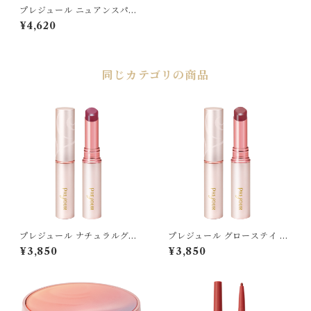
プレジュール ニュアンスパウ
ダー [レフィル(パフ付)]
¥4,620
同じカテゴリの商品
プレジュール ナチュラルグロ
プレジュール グローステイ リ
ー 〈口紅〉
ップ
¥3,850
¥3,850